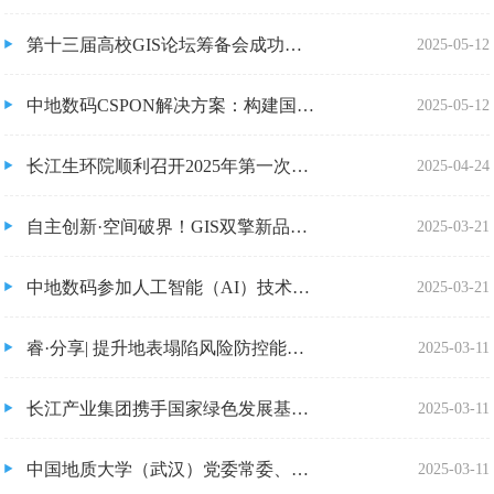
第十三届高校GIS论坛筹备会成功举办
2025-05-12
中地数码CSPON解决方案：构建国土空间智能治理新范式
2025-05-12
长江生环院顺利召开2025年第一次股东会及董事会
2025-04-24
自主创新·空间破界！GIS双擎新品发布会即将揭幕
2025-03-21
中地数码参加人工智能（AI）技术赋能政企数智化转型专家研讨会
2025-03-21
睿·分享| 提升地表塌陷风险防控能力，构建城市地质安全的坚固屏障。
2025-03-11
长江产业集团携手国家绿色发展基金举行重大项目签约 为湖北绿色低碳发展注
2025-03-11
中国地质大学（武汉）党委常委、副校长胡守庚一行莅临中国地质大学产学研基
2025-03-11