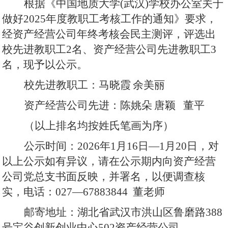
根据《中国地质大学
(武汉)学校办公室关于
做好202
5
年度教职工考核工作的通知》要求，
经资产经营公司年终考核会民主测评，评选出
校先进教职工
2
名、资产经营公司先进教职工
3
名，现予以公示。
校先进教职工：
马晓霞
余美丽
资产经营公司先进：
陈姚朵
唐颖
董平
（以上排名均按姓氏笔画为序）
公示时间：
202
6
年
1月
16
日
—
1月
20
日，对
以上公示如有异议，请在公示期内向资产经营
公司党总支书面反映，并署名，以便调查核
实，电话：
027—
67883844
董老师
邮寄地址：湖北省武汉市洪山区鲁磨路
388
号宝谷创新创业中心502资产经营公司